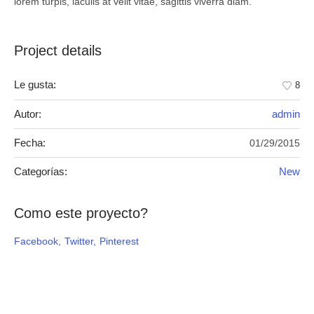
lorem turpis, iaculis at velit vitae, sagittis viverra diam.
Project details
Le gusta:
8
Autor:
admin
Fecha:
01/29/2015
Categorías:
New
Como este proyecto?
Facebook
Twitter
Pinterest