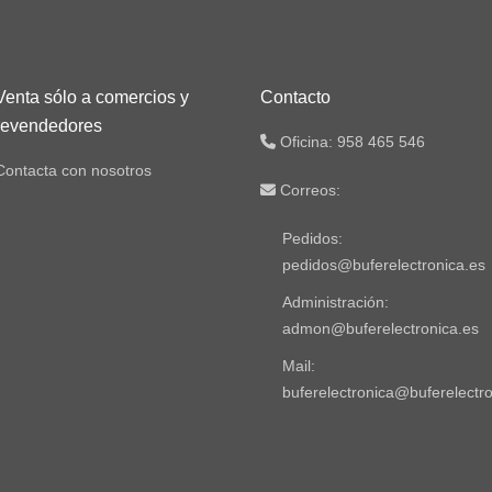
Venta sólo a comercios y
Contacto
revendedores
Oficina: 958 465 546
Contacta con nosotros
Correos:
Pedidos:
pedidos@buferelectronica.es
Administración:
admon@buferelectronica.es
Mail:
buferelectronica@buferelectro